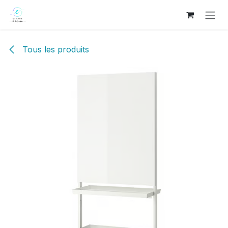
Se rendre au contenu
Tous les produits